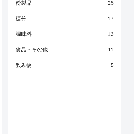
粉製品
25
糖分
17
調味料
13
食品・その他
11
飲み物
5