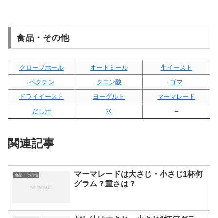
食品・その他
クローブホール
オートミール
生イースト
ペクチン
クエン酸
ゴマ
ドライイースト
ヨーグルト
マーマレード
だし汁
水
–
関連記事
マーマレードは大さじ・小さじ1杯何
食品・その他
グラム？重さは？