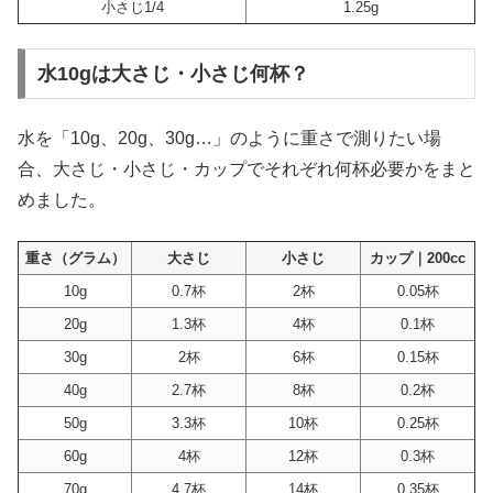
小さじ1/4
1.25g
水10gは大さじ・小さじ何杯？
水を「10g、20g、30g…」のように重さで測りたい場
合、大さじ・小さじ・カップでそれぞれ何杯必要かをまと
めました。
重さ（グラム）
大さじ
小さじ
カップ｜200cc
10g
0.7杯
2杯
0.05杯
20g
1.3杯
4杯
0.1杯
30g
2杯
6杯
0.15杯
40g
2.7杯
8杯
0.2杯
50g
3.3杯
10杯
0.25杯
60g
4杯
12杯
0.3杯
70g
4.7杯
14杯
0.35杯