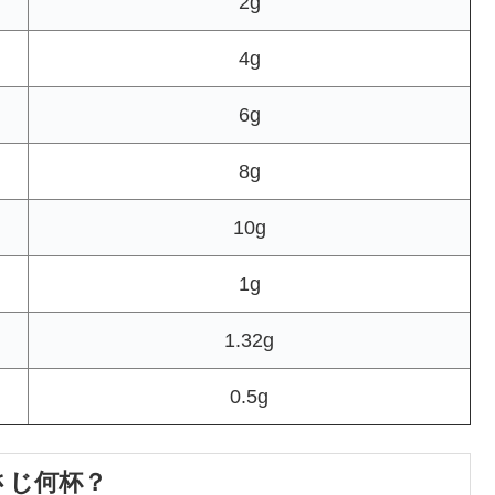
2g
4g
6g
8g
10g
1g
1.32g
0.5g
さじ何杯？