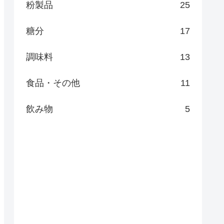
粉製品
25
糖分
17
調味料
13
食品・その他
11
飲み物
5