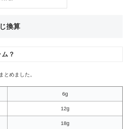
じ換算
ラム？
まとめました。
6g
12g
18g